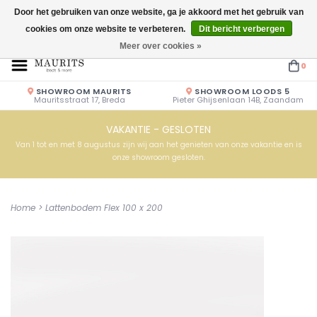
Door het gebruiken van onze website, ga je akkoord met het gebruik van
cookies om onze website te verbeteren.
Dit bericht verbergen
Openingstijden: Vrijdag & Zaterdag 10.00u - 17.00u of op afspraak!
Meer over cookies »
0
SHOWROOM MAURITS
SHOWROOM LOODS 5
Mauritsstraat 17, Breda
Pieter Ghijsenlaan 14B, Zaandam
VAKANTIE - GESLOTEN
Van 1 tot en met 8 augustus zijn wij aan het genieten van onze vakantie en is
onze showroom gesloten.
Home
>
Lattenbodem Flex 100 x 200