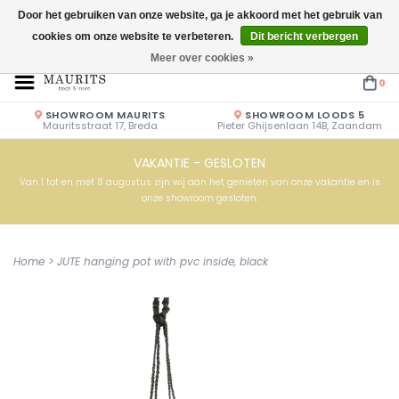
Door het gebruiken van onze website, ga je akkoord met het gebruik van
cookies om onze website te verbeteren.
Dit bericht verbergen
Openingstijden: Vrijdag & Zaterdag 10.00u - 17.00u of op afspraak!
Meer over cookies »
0
SHOWROOM MAURITS
SHOWROOM LOODS 5
Mauritsstraat 17, Breda
Pieter Ghijsenlaan 14B, Zaandam
VAKANTIE - GESLOTEN
Van 1 tot en met 8 augustus zijn wij aan het genieten van onze vakantie en is
onze showroom gesloten.
Home
>
JUTE hanging pot with pvc inside, black