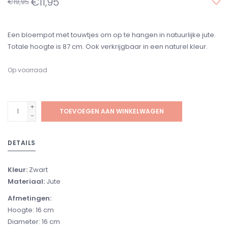
€11,95
€19,95
Een bloempot met touwtjes om op te hangen in natuurlijke jute.
Totale hoogte is 87 cm. Ook verkrijgbaar in een naturel kleur.
Op voorraad
+
TOEVOEGEN AAN WINKELWAGEN
-
DETAILS
Kleur:
Zwart
Materiaal:
Jute
Afmetingen:
Hoogte: 16 cm
Diameter: 16 cm