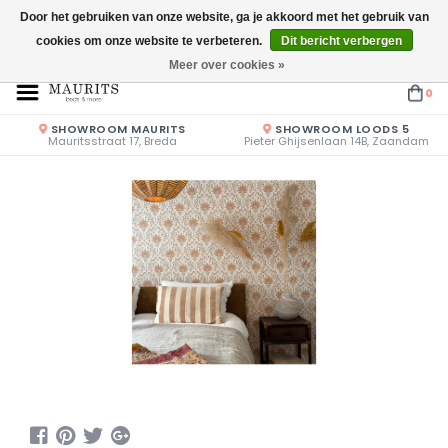
Door het gebruiken van onze website, ga je akkoord met het gebruik van
cookies om onze website te verbeteren.
Dit bericht verbergen
Openingstijden: Vrijdag & Zaterdag 10.00u - 17.00u of op afspraak!
Meer over cookies »
0
SHOWROOM MAURITS
SHOWROOM LOODS 5
Mauritsstraat 17, Breda
Pieter Ghijsenlaan 14B, Zaandam