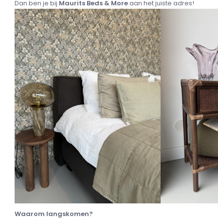
Dan ben je bij
Maurits Beds & More
aan het juiste adres!
Waarom langskomen?