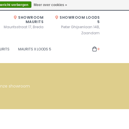
Zaterdag 10.00u - 17.00u of op afspraak!
Locaties
bericht verbergen
Meer over cookies »
SHOWROOM
SHOWROOM LOODS
MAURITS
5
Mauritsstraat 17, Breda
Pieter Ghijsenlaan 14B,
Zaandam
URITS
MAURITS X LOODS 5
0
s onze showroom