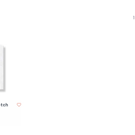
1
etch