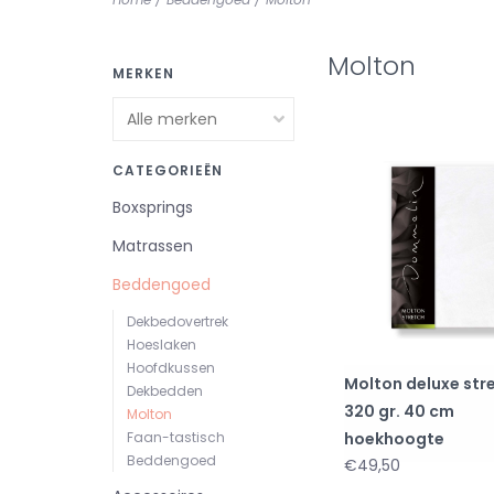
Molton
MERKEN
CATEGORIEËN
Boxsprings
Matrassen
Beddengoed
Dekbedovertrek
Hoeslaken
Hoofdkussen
Molton deluxe str
Dekbedden
320 gr. 40 cm
Molton
Faan-tastisch
hoekhoogte
Beddengoed
€49,50