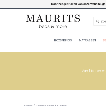
076-7820998
Inloggen
Door het gebruiken van onze website, ga
BOXSPRINGS
MATRASSEN
B
Van 1 tot en m
Home
/
Beddengoed
/
Molton