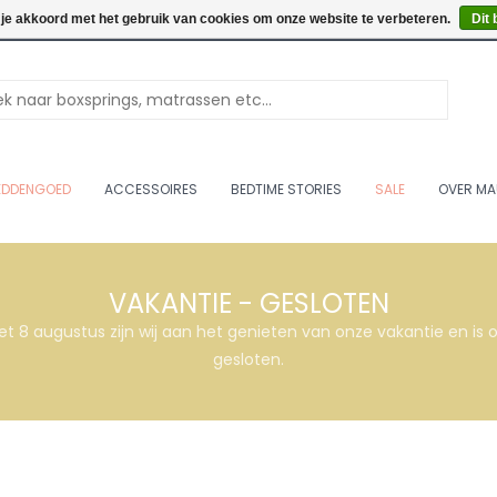
Openingstijden: Vrijdag & 
 je akkoord met het gebruik van cookies om onze website te verbeteren.
Dit 
EDDENGOED
ACCESSOIRES
BEDTIME STORIES
SALE
OVER MA
VAKANTIE - GESLOTEN
et 8 augustus zijn wij aan het genieten van onze vakantie en i
gesloten.